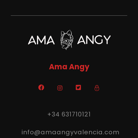
Ama Angy Valencia
Mi blog personal .
Ama Angy
+34 631710121
info@amaangyvalencia.com