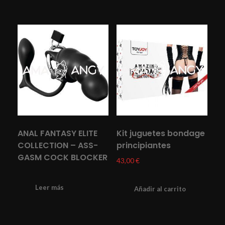
ANAL FANTASY ELITE
Kit juguetes bondage
COLLECTION – ASS-
principiantes
GASM COCK BLOCKER
43,00
€
Leer más
Añadir al carrito