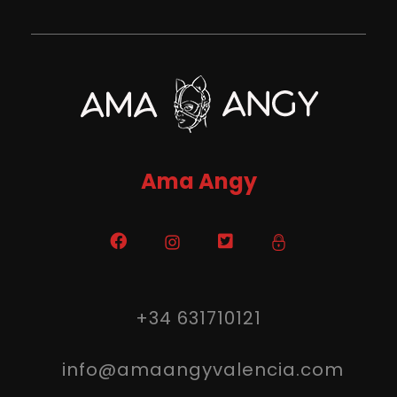
Ama Angy Valencia
Mi blog personal .
Ama Angy
+34 631710121
info@amaangyvalencia.com