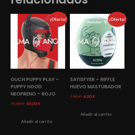
¡Oferta!
¡Oferta!
OUCH PUPPY PLAY –
SATISFYER – RIFFLE
PUPPY HOOD
HUEVO MASTUBADOR
NEOPRENO – ROJO
7,50
€
6,00
€
75,00
€
60,00
€
Añadir al carrito
Añadir al carrito