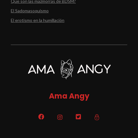
Que son las mazmorras de BDSM?
El Sadomasoquismo
El erotismo en la humillación
Ama Angy Valencia
Mi blog personal .
Ama Angy