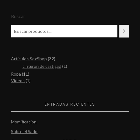
Buscar
Artículos SexShop
32
cinturón de castigad
1
Ropa
11
Videos
1
ENTRADAS RECIENTES
Momificacion
Sobre el Sado